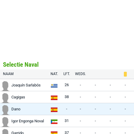
Selectie Naval
NAAM
NAT.
LFT.
WEDS.
26
-
-
-
-
Joaquín Sarlabós
38
-
-
-
-
Cagigas
-
-
-
-
-
Dano
31
-
-
-
-
Igor Engonga Noval
37
-
-
-
-
Garrido