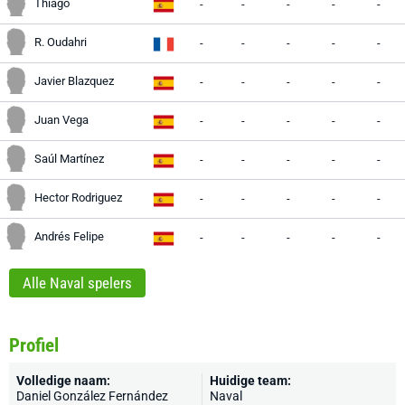
Thiago
-
-
-
-
-
R. Oudahri
-
-
-
-
-
Javier Blazquez
-
-
-
-
-
Juan Vega
-
-
-
-
-
Saúl Martínez
-
-
-
-
-
Hector Rodriguez
-
-
-
-
-
Andrés Felipe
-
-
-
-
-
Alle Naval spelers
Profiel
Volledige naam:
Huidige team:
Daniel González Fernández
Naval