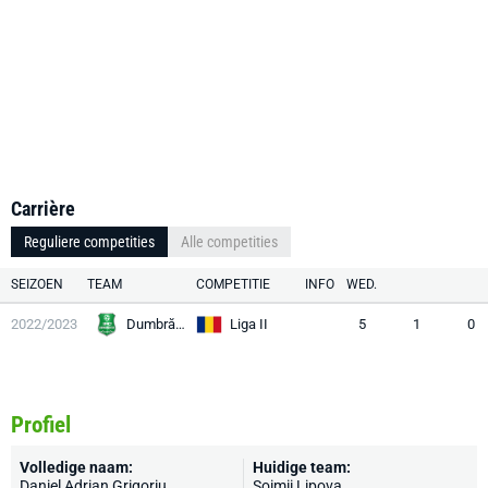
Carrière
Reguliere competities
Alle competities
SEIZOEN
TEAM
COMPETITIE
INFO
WED.
2022/2023
Dumbrăviţa
Liga II
5
1
0
Profiel
Volledige naam:
Huidige team:
Daniel Adrian Grigoriu
Șoimii Lipova