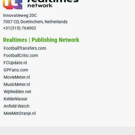
Innovatieweg 20C
7007 CD, Doetinchem, Netherlands
+31(315)-764002
Realtimes | Publishing Network
FootballTransfers.com
FootballCritic.com
FCUpdate.nl
GPFans.com
MovieMeter.nl
MusicMeter.nl
WijWedden.net
Kelderklasse
Anfield Watch
MeeMetOranje.nl