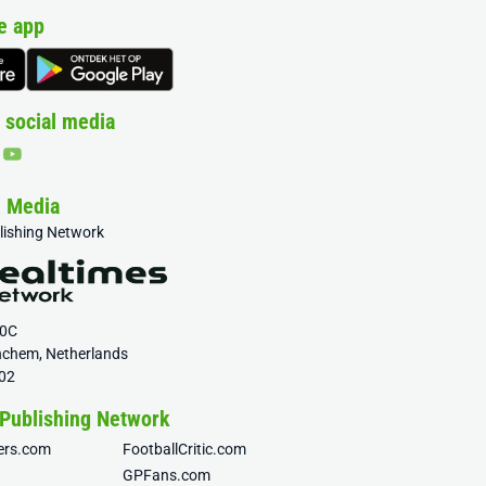
e app
 social media
& Media
blishing Network
20C
nchem, Netherlands
02
 Publishing Network
fers.com
FootballCritic.com
GPFans.com