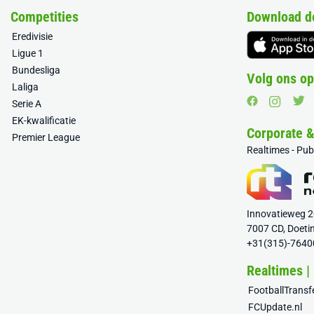
Competities
Download d
Eredivisie
Ligue 1
Bundesliga
Volg ons op
Laliga
Serie A
EK-kwalificatie
Corporate 
Premier League
Realtimes - Pu
Innovatieweg 
7007 CD, Doeti
+31(315)-7640
Realtimes |
FootballTrans
FCUpdate.nl