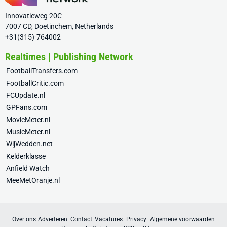
Innovatieweg 20C
7007 CD, Doetinchem, Netherlands
+31(315)-764002
Realtimes | Publishing Network
FootballTransfers.com
FootballCritic.com
FCUpdate.nl
GPFans.com
MovieMeter.nl
MusicMeter.nl
WijWedden.net
Kelderklasse
Anfield Watch
MeeMetOranje.nl
Over ons
Adverteren
Contact
Vacatures
Privacy
Algemene voorwaarden