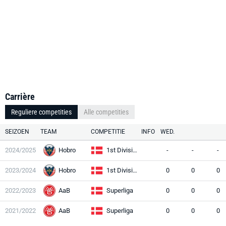
Carrière
Reguliere competities
Alle competities
SEIZOEN
TEAM
COMPETITIE
INFO
WED.
2024/2025
Hobro
1st Division
-
-
-
2023/2024
Hobro
1st Division
0
0
0
2022/2023
AaB
Superliga
0
0
0
2021/2022
AaB
Superliga
0
0
0