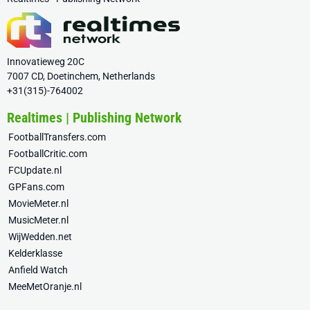
Innovatieweg 20C
7007 CD, Doetinchem, Netherlands
+31(315)-764002
Realtimes | Publishing Network
FootballTransfers.com
FootballCritic.com
FCUpdate.nl
GPFans.com
MovieMeter.nl
MusicMeter.nl
WijWedden.net
Kelderklasse
Anfield Watch
MeeMetOranje.nl