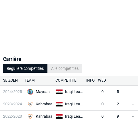
Carrière
Reguliere competities
Alle competities
SEIZOEN
TEAM
COMPETITIE
INFO
WED.
2024/2025
Maysan
Iraqi League
0
5
-
2023/2024
Kahrabaa
Iraqi League
0
2
-
2022/2023
Kahrabaa
Iraqi League
0
9
-