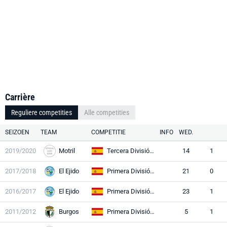
Carrière
Reguliere competities
Alle competities
SEIZOEN
TEAM
COMPETITIE
INFO
WED.
2019/2020
Motril
Tercera División RFEF
14
1
2017/2018
El Ejido
Primera División RFEF
21
0
2016/2017
El Ejido
Primera División RFEF
23
1
2011/2012
Burgos
Primera División RFEF
5
1