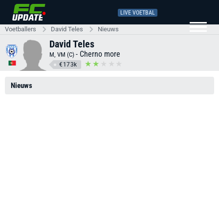
LIVE VOETBAL
Voetballers
David Teles
Nieuws
David Teles
-
Cherno more
M, VM (C)
€173k
Nieuws