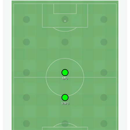
MC
VMC