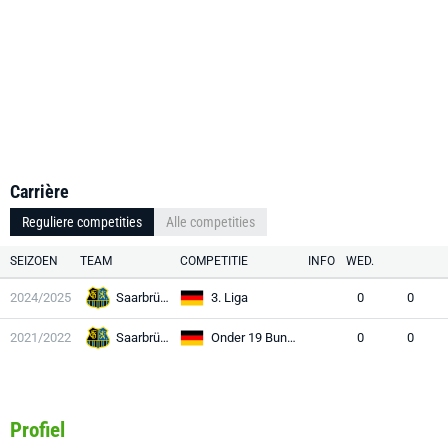
Carrière
Reguliere competities
Alle competities
SEIZOEN
TEAM
COMPETITIE
INFO
WED.
2024/2025
Saarbrücken
3. Liga
0
0
2021/2022
Saarbrücken
Onder 19 Bundesliga
0
0
Profiel