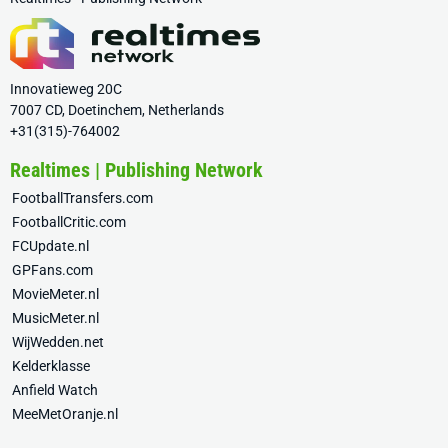
Innovatieweg 20C
7007 CD, Doetinchem, Netherlands
+31(315)-764002
Realtimes | Publishing Network
FootballTransfers.com
FootballCritic.com
FCUpdate.nl
GPFans.com
MovieMeter.nl
MusicMeter.nl
WijWedden.net
Kelderklasse
Anfield Watch
MeeMetOranje.nl