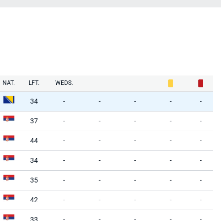
NAT.
LFT.
WEDS.
34
-
-
-
-
-
37
-
-
-
-
-
44
-
-
-
-
-
34
-
-
-
-
-
35
-
-
-
-
-
42
-
-
-
-
-
33
-
-
-
-
-