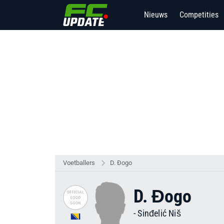
Nieuws
Competities
Voetballers
D. Đogo
D. Đogo
-
Sinđelić Niš