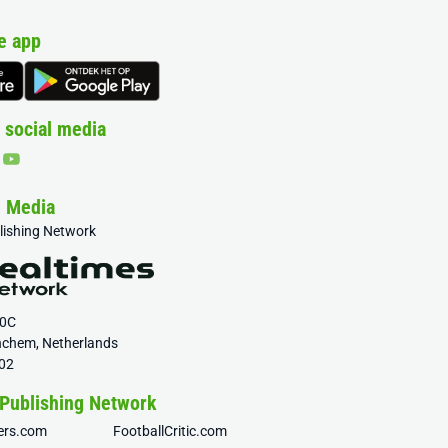
e app
 social media
& Media
blishing Network
20C
nchem, Netherlands
02
 Publishing Network
fers.com
FootballCritic.com