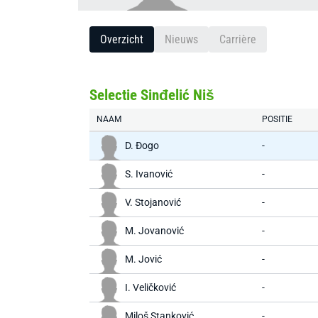
Overzicht
Nieuws
Carrière
Selectie Sinđelić Niš
NAAM
POSITIE
D. Đogo
-
S. Ivanović
-
V. Stojanović
-
M. Jovanović
-
M. Jović
-
I. Veličković
-
Miloš Stanković
-