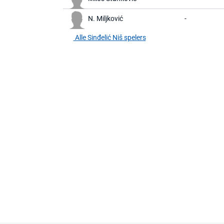
N. Miljković
-
Alle Sinđelić Niš spelers