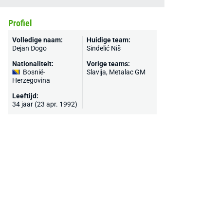
Profiel
Volledige naam:
Huidige team:
Dejan Đogo
Sinđelić Niš
Nationaliteit:
Vorige teams:
Bosnië-
Slavija, Metalac GM
Herzegovina
Leeftijd:
34 jaar (23 apr. 1992)