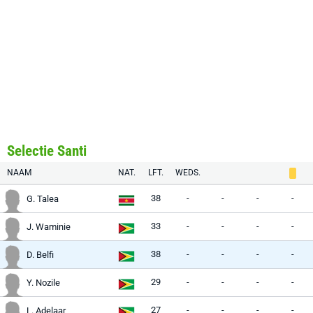
Selectie Santi
NAAM
NAT.
LFT.
WEDS.
38
-
-
-
-
G. Talea
33
-
-
-
-
J. Waminie
38
-
-
-
-
D. Belfi
29
-
-
-
-
Y. Nozile
27
-
-
-
-
L. Adelaar