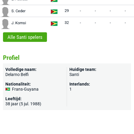
29
-
-
-
-
S. Ceder
32
-
-
-
-
J. Komsi
Alle Santi spelers
Profiel
Volledige naam:
Huidige team:
Delarno Belfi
Santi
Nationaliteit:
Interlands:
Frans-Guyana
1
Leeftijd:
38 jaar (5 jul. 1988)