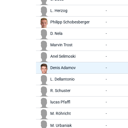
L. Herzog
-
Philipp Schobesberger
-
D. Nela
-
Marvin Trost
-
Anel Selimoski
-
Denis Adamov
-
L. Dellantonio
-
R. Schuster
-
lucas Pfaffl
-
M. Röhricht
-
M. Urbaniak
-