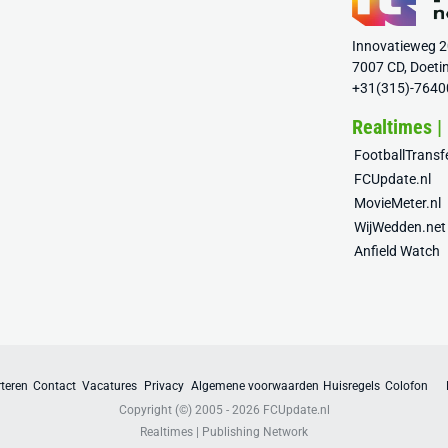
Innovatieweg 
7007 CD, Doeti
+31(315)-7640
Realtimes |
FootballTrans
FCUpdate.nl
MovieMeter.nl
WijWedden.net
Anfield Watch
teren
Contact
Vacatures
Privacy
Algemene voorwaarden
Huisregels
Colofon
Copyright (©) 2005 - 2026
FCUpdate.nl
Realtimes | Publishing Network