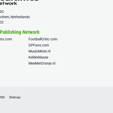
20C
nchem, Netherlands
02
 Publishing Network
fers.com
FootballCritic.com
GPFans.com
MusicMeter.nl
Kelderklasse
MeeMetOranje.nl
RSS
Sitemap