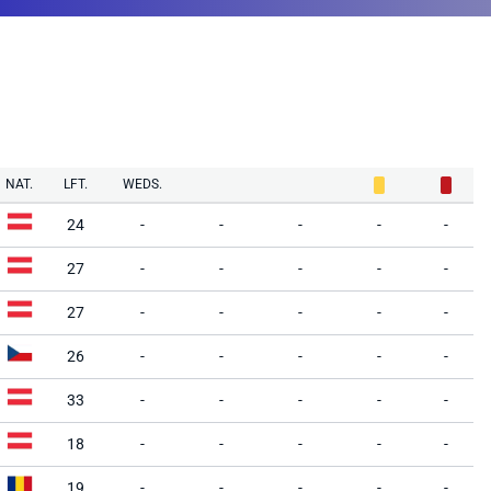
NAT.
LFT.
WEDS.
24
-
-
-
-
-
27
-
-
-
-
-
27
-
-
-
-
-
26
-
-
-
-
-
33
-
-
-
-
-
18
-
-
-
-
-
19
-
-
-
-
-