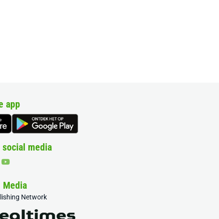
e app
 social media
& Media
blishing Network