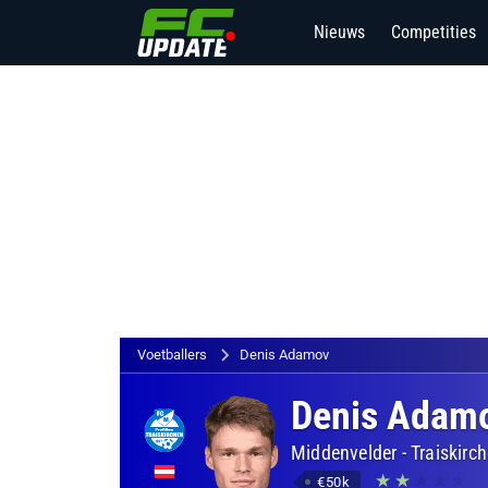
Nieuws
Competities
Voetballers
Denis Adamov
Denis Adam
Middenvelder
-
Traiskirc
€50k