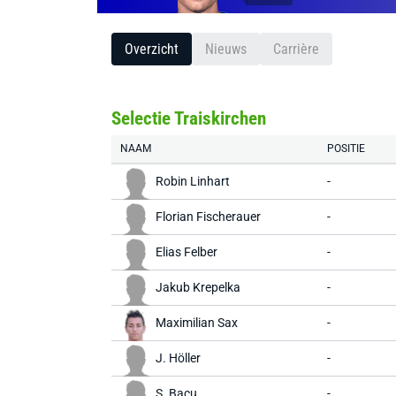
Overzicht
Nieuws
Carrière
Selectie Traiskirchen
NAAM
POSITIE
Robin Linhart
-
Florian Fischerauer
-
Elias Felber
-
Jakub Krepelka
-
Maximilian Sax
-
J. Höller
-
S. Bacu
-