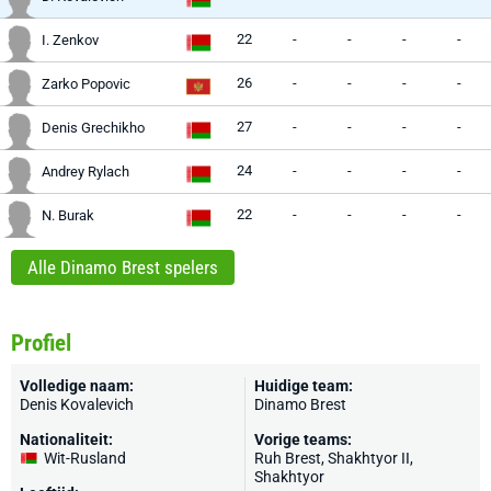
22
-
-
-
-
I. Zenkov
26
-
-
-
-
Zarko Popovic
27
-
-
-
-
Denis Grechikho
24
-
-
-
-
Andrey Rylach
22
-
-
-
-
N. Burak
Alle Dinamo Brest spelers
Profiel
Volledige naam:
Huidige team:
Denis Kovalevich
Dinamo Brest
Nationaliteit:
Vorige teams:
Wit-Rusland
Ruh Brest, Shakhtyor II,
Shakhtyor