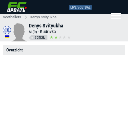
LIVE VOETBAL
Voetballers
Denys Svityukha
Denys Svityukha
-
Kudrivka
M (R)
€253k
Overzicht