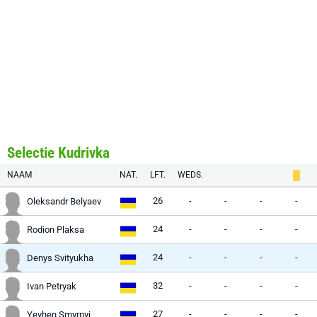
Selectie Kudrivka
NAAM
NAT.
LFT.
WEDS.
26
-
-
-
-
Oleksandr Belyaev
24
-
-
-
-
Rodion Plaksa
24
-
-
-
-
Denys Svityukha
32
-
-
-
-
Ivan Petryak
27
-
-
-
-
Yevhen Smyrnyi