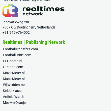
Innovatieweg 20C
7007 CD, Doetinchem, Netherlands
+31(315)-764002
Realtimes | Publishing Network
FootballTransfers.com
FootballCritic.com
FCUpdate.nl
GPFans.com
MovieMeter.nl
MusicMeter.nl
WijWedden.net
Kelderklasse
Anfield Watch
MeeMetOranje.nl