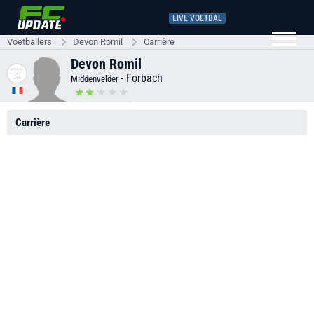
LIVE VOETBAL
Voetballers
Devon Romil
Carrière
Devon Romil
-
Forbach
Middenvelder
Carrière