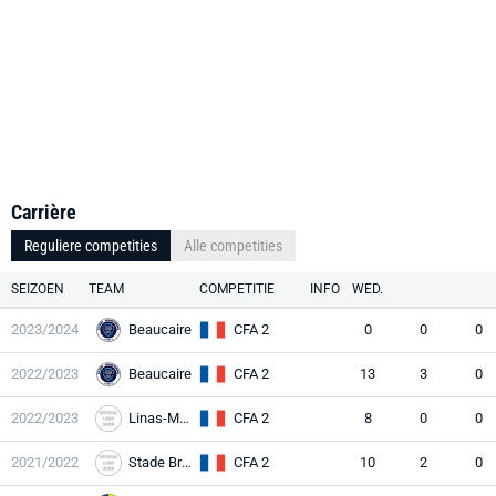
Carrière
Reguliere competities
Alle competities
SEIZOEN
TEAM
COMPETITIE
INFO
WED.
2023/2024
Beaucaire
CFA 2
0
0
0
2022/2023
Beaucaire
CFA 2
13
3
0
2022/2023
Linas-Montlh.
CFA 2
8
0
0
2021/2022
Stade Briochin
CFA 2
10
2
0