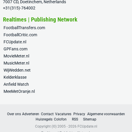
7007 CD, Doetinchem, Netherlands
+31(315)-764002
Realtimes | Publishing Network
FootballTransfers.com
FootballCritic.com
FCUpdate.nl
GPFans.com
MovieMeter.nl
MusicMeter.nl
WijWedden.net
Kelderklasse
Anfield Watch
MeeMetOranje.nl
Over ons
Adverteren
Contact
Vacatures
Privacy
Algemene voorwaarden
Huisregels
Colofon
RSS
Sitemap
Copyright (©) 2005 - 2026
FCUpdate.nl