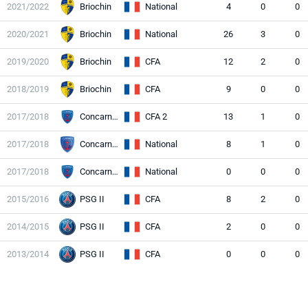
2021/2022
Briochin
National
4
0
0
2020/2021
Briochin
National
26
3
0
2019/2020
Briochin
CFA
12
2
0
2018/2019
Briochin
CFA
9
0
0
2017/2018
Concarneau
CFA 2
13
1
0
2017/2018
Concarneau
National
8
1
0
2017/2018
Concarneau
National
0
0
0
2015/2016
PSG II
CFA
8
2
0
2014/2015
PSG II
CFA
2
0
0
2013/2014
PSG II
CFA
0
0
0