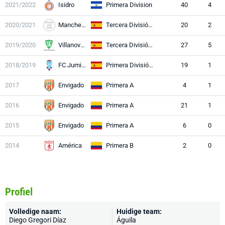
2021/2022
Isidro
Primera Division
40
4
2020/2021
Manchego
Tercera División RFEF
20
2
2019/2020
Villanovense
Tercera División RFEF
27
5
2018/2019
FC Jumilla
Primera División RFEF
19
1
2017
Envigado
Primera A
4
1
2016
Envigado
Primera A
21
1
2015
Envigado
Primera A
6
0
2014
América
Primera B
2
0
Profiel
Volledige naam:
Huidige team:
Diego Gregori Díaz
Águila