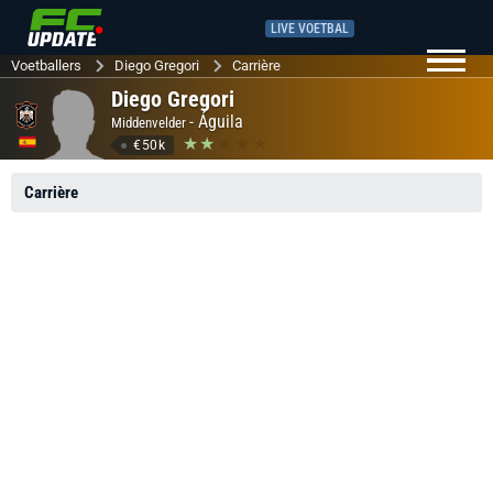
LIVE VOETBAL
Voetballers
Diego Gregori
Carrière
Diego Gregori
-
Águila
Middenvelder
€50k
Carrière