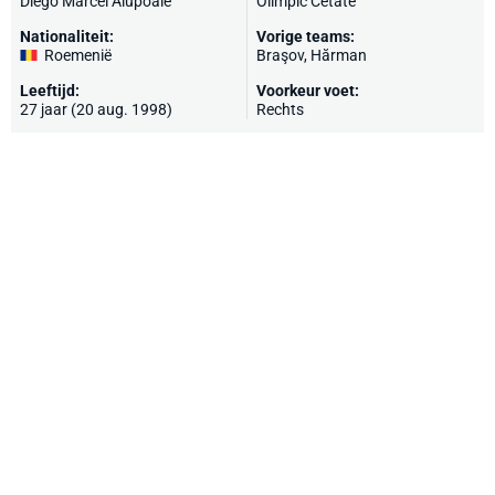
Diego Marcel Alupoaie
Olimpic Cetate
Nationaliteit:
Vorige teams:
Roemenië
Braşov, Hărman
Leeftijd:
Voorkeur voet:
27 jaar (20 aug. 1998)
Rechts