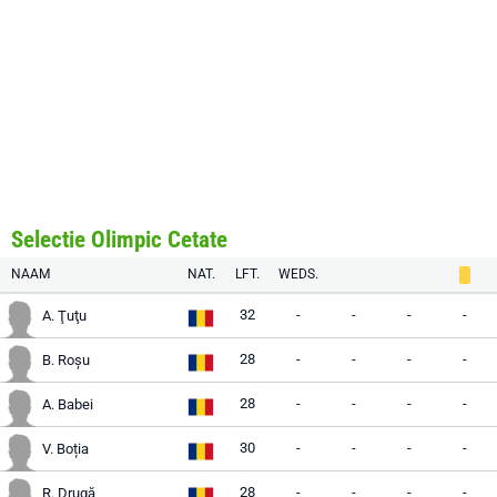
Selectie Olimpic Cetate
NAAM
NAT.
LFT.
WEDS.
32
-
-
-
-
A. Ţuţu
28
-
-
-
-
B. Roșu
28
-
-
-
-
A. Babei
30
-
-
-
-
V. Boția
28
-
-
-
-
R. Drugă