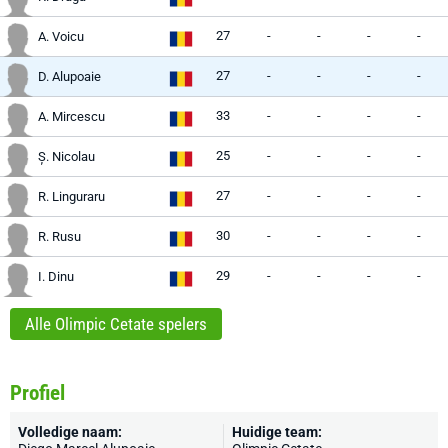
27
-
-
-
-
A. Voicu
27
-
-
-
-
D. Alupoaie
33
-
-
-
-
A. Mircescu
25
-
-
-
-
Ș. Nicolau
27
-
-
-
-
R. Linguraru
30
-
-
-
-
R. Rusu
29
-
-
-
-
I. Dinu
Alle Olimpic Cetate spelers
Profiel
Volledige naam:
Huidige team: