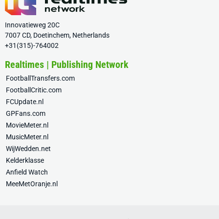
Innovatieweg 20C
7007 CD, Doetinchem, Netherlands
+31(315)-764002
Realtimes | Publishing Network
FootballTransfers.com
FootballCritic.com
FCUpdate.nl
GPFans.com
MovieMeter.nl
MusicMeter.nl
WijWedden.net
Kelderklasse
Anfield Watch
MeeMetOranje.nl