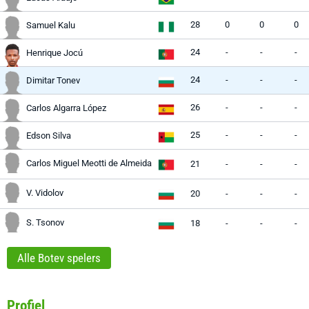
28
0
0
0
Samuel Kalu
24
-
-
-
Henrique Jocú
24
-
-
-
Dimitar Tonev
26
-
-
-
Carlos Algarra López
25
-
-
-
Edson Silva
Carlos Miguel Meotti de Almeida
21
-
-
-
V. Vidolov
20
-
-
-
S. Tsonov
18
-
-
-
Alle Botev spelers
Profiel