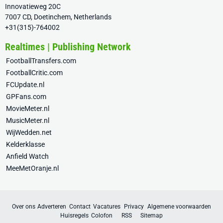
Innovatieweg 20C
7007 CD, Doetinchem, Netherlands
+31(315)-764002
Realtimes | Publishing Network
FootballTransfers.com
FootballCritic.com
FCUpdate.nl
GPFans.com
MovieMeter.nl
MusicMeter.nl
WijWedden.net
Kelderklasse
Anfield Watch
MeeMetOranje.nl
Over ons
Adverteren
Contact
Vacatures
Privacy
Algemene voorwaarden
Huisregels
Colofon
RSS
Sitemap