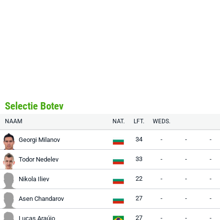
Selectie Botev
NAAM
NAT.
LFT.
WEDS.
34
-
-
-
Georgi Milanov
33
-
-
-
Todor Nedelev
22
-
-
-
Nikola Iliev
27
-
-
-
Asen Chandarov
27
-
-
-
Lucas Araújo