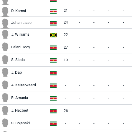
21
-
-
-
-
D. Kamsi
24
-
-
-
-
Johan Lisse
J. Williams
22
-
-
-
-
Lalani Tooy
27
-
-
-
-
S. Sieda
19
-
-
-
-
J. Dap
-
-
-
-
-
A. Keizerweerd
-
-
-
-
-
R. Amania
-
-
-
-
-
J. Hecbert
26
-
-
-
-
S. Bojanski
-
-
-
-
-