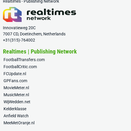
Realtimes - Publishing Network
Innovatieweg 20C
7007 CD, Doetinchem, Netherlands
+31(315)-764002
Realtimes | Publishing Network
FootballTransfers.com
FootballCritic.com
FCUpdate.nl
GPFans.com
MovieMeter.nl
MusicMeter.nl
WijWedden.net
Kelderklasse
Anfield Watch
MeeMetOranje.nl