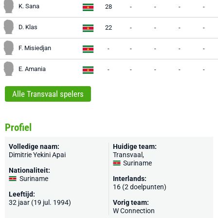
K. Sana
28
-
-
-
-
D. Klas
22
-
-
-
-
F. Misiedjan
-
-
-
-
-
E. Amania
-
-
-
-
-
Alle Transvaal spelers
Profiel
Volledige naam:
Huidige team:
Dimitrie Yekini Apai
Transvaal
,
Suriname
Nationaliteit:
Suriname
Interlands:
16 (2 doelpunten)
Leeftijd:
32 jaar (19 jul. 1994)
Vorig team:
W Connection