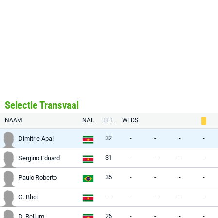
Selectie Transvaal
NAAM
NAT.
LFT.
WEDS.
32
-
-
-
-
Dimitrie Apai
31
-
-
-
-
Sergino Eduard
35
-
-
-
-
Paulo Roberto
-
-
-
-
-
G. Bhoi
26
-
-
-
-
D. Rellum