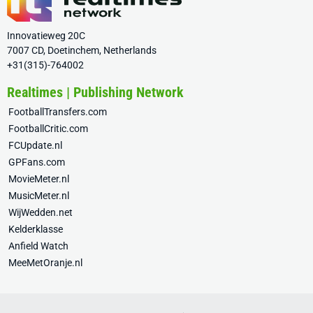
Innovatieweg 20C
7007 CD, Doetinchem, Netherlands
+31(315)-764002
Realtimes | Publishing Network
FootballTransfers.com
FootballCritic.com
FCUpdate.nl
GPFans.com
MovieMeter.nl
MusicMeter.nl
WijWedden.net
Kelderklasse
Anfield Watch
MeeMetOranje.nl