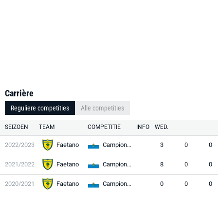
Carrière
Reguliere competities
Alle competities
SEIZOEN
TEAM
COMPETITIE
INFO
WED.
2022/2023
Faetano
Campionato
3
0
0
2021/2022
Faetano
Campionato
8
0
0
2020/2021
Faetano
Campionato
0
0
0