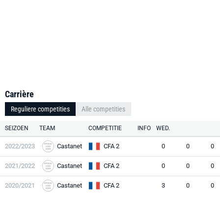
Carrière
Reguliere competities
Alle competities
SEIZOEN
TEAM
COMPETITIE
INFO
WED.
2022/2023
Castanet
CFA 2
0
0
0
2021/2022
Castanet
CFA 2
0
0
0
2020/2021
Castanet
CFA 2
3
0
0