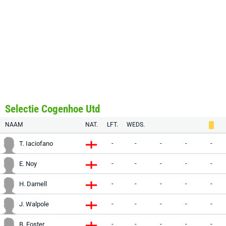
Selectie Cogenhoe Utd
NAAM
NAT.
LFT.
WEDS.
-
-
-
-
-
T. Iaciofano
-
-
-
-
-
E. Noy
-
-
-
-
-
H. Darnell
-
-
-
-
-
J. Walpole
-
-
-
-
-
B. Foster