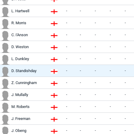
-
-
-
-
-
L. Hartwell
-
-
-
-
-
R. Morris
-
-
-
-
-
C. I'Anson
-
-
-
-
-
D. Weston
-
-
-
-
-
L. Dunkley
-
-
-
-
-
D. Standishday
-
-
-
-
-
Z. Cunningham
-
-
-
-
-
J. Mullally
-
-
-
-
-
M. Roberts
-
-
-
-
-
J. Freeman
-
-
-
-
-
J. Obeng