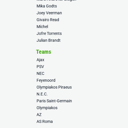
Mika Godts
Joey Veerman
Givairo Read
Míchel
Jofre Torrents
Julian Brandt
Teams
Ajax
PSV
NEC
Feyenoord
Olympiakos Piraeus
N.E.C.
Paris Saint-Germain
Olympiakos
AZ
AS Roma