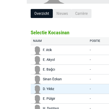
Overzicht
Nieuws
Carrière
Selectie Kocasinan
NAAM
POSITIE
F. Atik
-
E. Akyol
-
E. Bağcı
-
Sinan Özkan
-
D. Yıldız
-
E. Pülgir
-
H. Durmuş
-