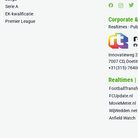
Serie A
EK-kwalificatie
Corporate 
Premier League
Realtimes - Pu
Innovatieweg 
7007 CD, Doeti
+31(315)-7640
Realtimes |
FootballTrans
FCUpdate.nl
MovieMeter.nl
WijWedden.net
Anfield Watch