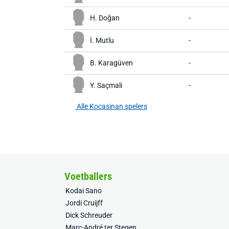
H. Doğan
-
İ. Mutlu
-
B. Karagüven
-
Y. Saçmali
-
Alle Kocasinan spelers
Voetballers
Kodai Sano
Jordi Cruijff
Dick Schreuder
Marc-André ter Stegen