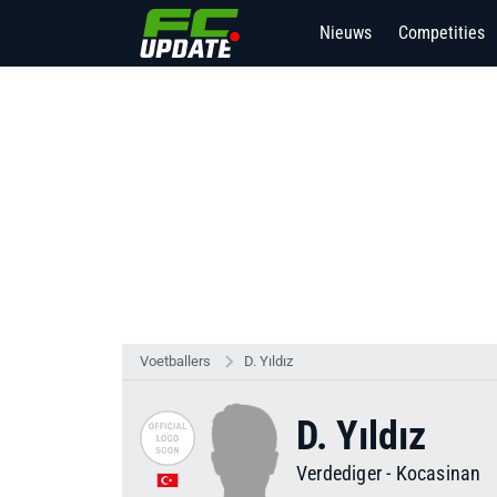
Nieuws
Competities
Voetballers
D. Yıldız
D. Yıldız
Verdediger
-
Kocasinan