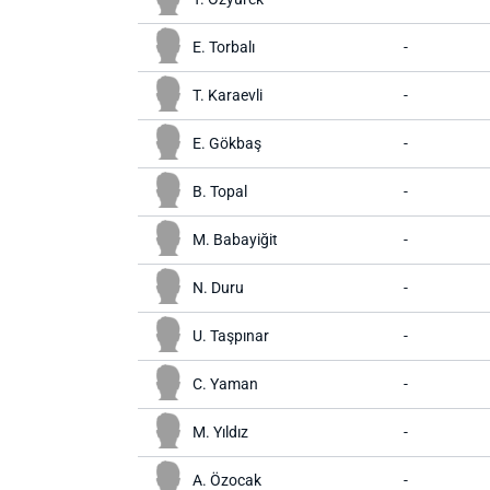
E. Torbalı
-
T. Karaevli
-
E. Gökbaş
-
B. Topal
-
M. Babayiğit
-
N. Duru
-
U. Taşpınar
-
C. Yaman
-
M. Yıldız
-
A. Özocak
-