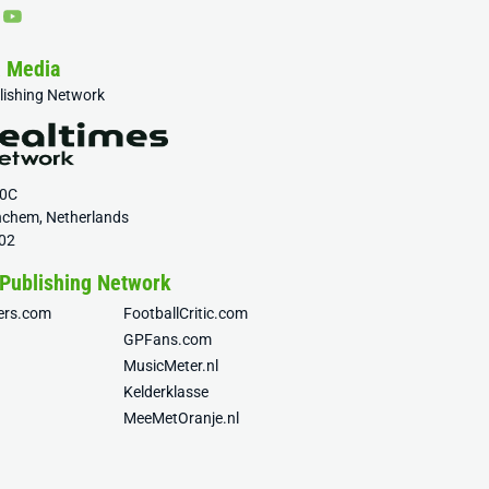
& Media
blishing Network
20C
nchem, Netherlands
02
 Publishing Network
fers.com
FootballCritic.com
GPFans.com
MusicMeter.nl
Kelderklasse
MeeMetOranje.nl