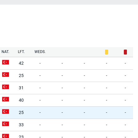
NAT.
LFT.
WEDS.
42
-
-
-
-
-
25
-
-
-
-
-
31
-
-
-
-
-
40
-
-
-
-
-
25
-
-
-
-
-
33
-
-
-
-
-
23
-
-
-
-
-