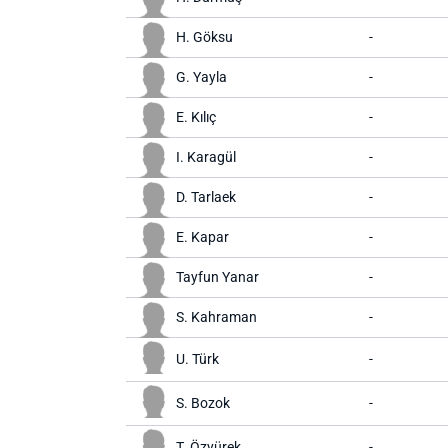
H. Göksu
-
G. Yayla
-
E. Kılıç
-
I. Karagül
-
D. Tarlaek
-
E. Kapar
-
Tayfun Yanar
-
S. Kahraman
-
U. Türk
-
S. Bozok
-
T. Özyürek
-