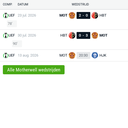
COMP.
DATUM
WEDSTRIJD
UEF
23 jul. 2026
MOT
2
-
0
HBT
78'
UEF
30 jul. 2026
HBT
0
-
3
MOT
90'
UEF
13 aug. 2026
MOT
20:30
HJK
Alle Motherwell wedstrijden