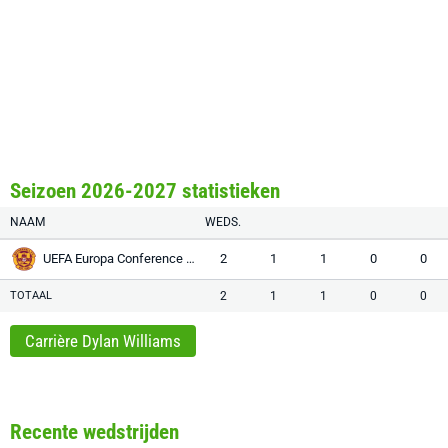
Seizoen 2026-2027 statistieken
NAAM
WEDS.
UEFA Europa Conference League
2
1
1
0
0
TOTAAL
2
1
1
0
0
Carrière Dylan Williams
Recente wedstrijden