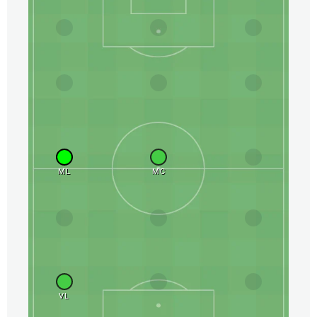
ML
MC
VL