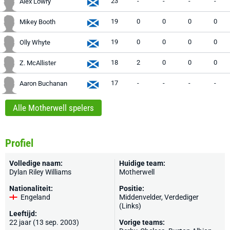
23
-
-
-
-
Alex Lowry
19
0
0
0
0
Mikey Booth
19
0
0
0
0
Olly Whyte
18
2
0
0
0
Z. McAllister
17
-
-
-
-
Aaron Buchanan
Alle Motherwell spelers
Profiel
Volledige naam:
Huidige team:
Dylan Riley Williams
Motherwell
Nationaliteit:
Positie:
Engeland
Middenvelder, Verdediger
(Links)
Leeftijd:
22 jaar (13 sep. 2003)
Vorige teams: