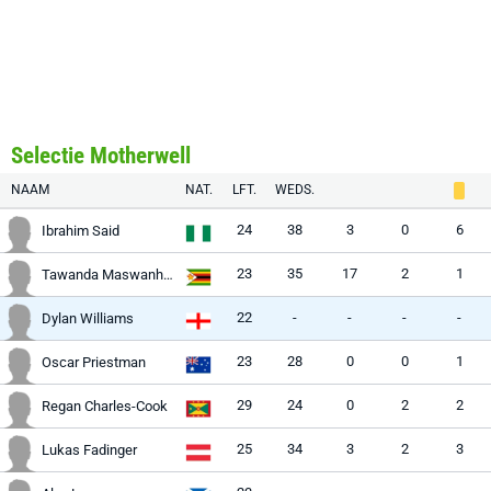
Selectie Motherwell
NAAM
NAT.
LFT.
WEDS.
24
38
3
0
6
Ibrahim Said
23
35
17
2
1
Tawanda Maswanhise
22
-
-
-
-
Dylan Williams
23
28
0
0
1
Oscar Priestman
29
24
0
2
2
Regan Charles-Cook
25
34
3
2
3
Lukas Fadinger