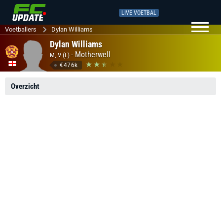
LIVE VOETBAL
Voetballers
Dylan Williams
Dylan Williams
-
Motherwell
M, V (L)
€476k
Overzicht