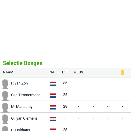
Selectie Dongen
NAAM
NAT.
LFT.
WEDS.
35
-
-
-
-
P. van Zon
25
-
-
-
-
Gijs Timmermans
28
-
-
-
-
M. Mansaray
-
-
-
-
-
Gillyan Clemens
28
-
-
-
-
B. Holthaus