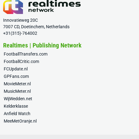
Innovatieweg 20C
7007 CD, Doetinchem, Netherlands
+31(315)-764002
Realtimes | Publishing Network
FootballTransfers.com
FootballCritic.com
FCUpdate.nl
GPFans.com
MovieMeter.nl
MusicMeter.nl
WijWedden.net
Kelderklasse
Anfield Watch
MeeMetOranje.nl