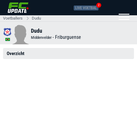
2
LIVE VOETBAL
Voetballers
Dudu
Dudu
-
Friburguense
Middenvelder
Overzicht