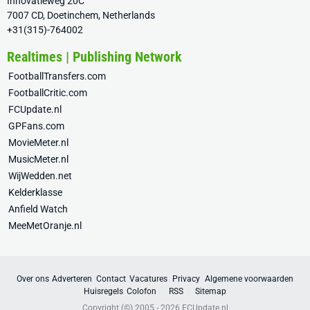
Innovatieweg 20C
7007 CD, Doetinchem, Netherlands
+31(315)-764002
Realtimes | Publishing Network
FootballTransfers.com
FootballCritic.com
FCUpdate.nl
GPFans.com
MovieMeter.nl
MusicMeter.nl
WijWedden.net
Kelderklasse
Anfield Watch
MeeMetOranje.nl
Over ons
Adverteren
Contact
Vacatures
Privacy
Algemene voorwaarden
Huisregels
Colofon
RSS
Sitemap
Copyright (©) 2005 - 2026
FCUpdate.nl