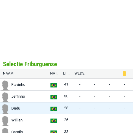
Selectie Friburguense
NAAM
NAT.
LFT.
WEDS.
41
-
-
-
-
Flavinho
30
-
-
-
-
Jeffinho
28
-
-
-
-
Dudu
26
-
-
-
-
Willian
33
-
-
-
-
Camilo