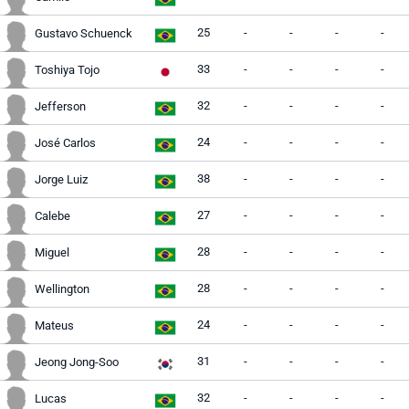
25
-
-
-
-
Gustavo Schuenck
33
-
-
-
-
Toshiya Tojo
32
-
-
-
-
Jefferson
24
-
-
-
-
José Carlos
38
-
-
-
-
Jorge Luiz
27
-
-
-
-
Calebe
28
-
-
-
-
Miguel
28
-
-
-
-
Wellington
24
-
-
-
-
Mateus
31
-
-
-
-
Jeong Jong-Soo
32
-
-
-
-
Lucas