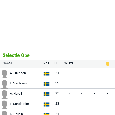
Selectie Ope
NAAM
NAT.
LFT.
WEDS.
21
-
-
-
-
A. Eriksson
22
-
-
-
-
I. Arvidsson
25
-
-
-
-
A. Norell
23
-
-
-
-
E. Sandström
24
-
-
-
-
K. Gärdin