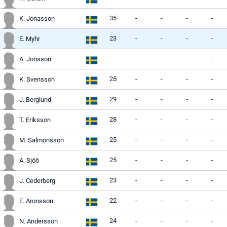
35
-
-
-
-
K. Jonasson
23
-
-
-
-
E. Myhr
-
-
-
-
-
A. Jonsson
25
-
-
-
-
K. Svensson
29
-
-
-
-
J. Berglund
28
-
-
-
-
T. Eriksson
25
-
-
-
-
M. Salmonsson
25
-
-
-
-
A. Sjöö
23
-
-
-
-
J. Cederberg
22
-
-
-
-
E. Aronsson
24
-
-
-
-
N. Andersson