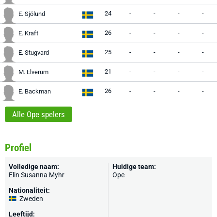
24
-
-
-
-
E. Sjölund
26
-
-
-
-
E. Kraft
25
-
-
-
-
E. Stugvard
21
-
-
-
-
M. Elverum
26
-
-
-
-
E. Backman
Alle Ope spelers
Profiel
Volledige naam:
Huidige team:
Elin Susanna Myhr
Ope
Nationaliteit:
Zweden
Leeftijd: