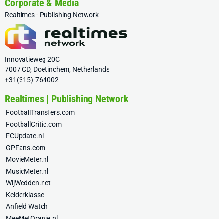
Corporate & Media
Realtimes - Publishing Network
Innovatieweg 20C
7007 CD, Doetinchem, Netherlands
+31(315)-764002
Realtimes | Publishing Network
FootballTransfers.com
FootballCritic.com
FCUpdate.nl
GPFans.com
MovieMeter.nl
MusicMeter.nl
WijWedden.net
Kelderklasse
Anfield Watch
MeeMetOranje.nl