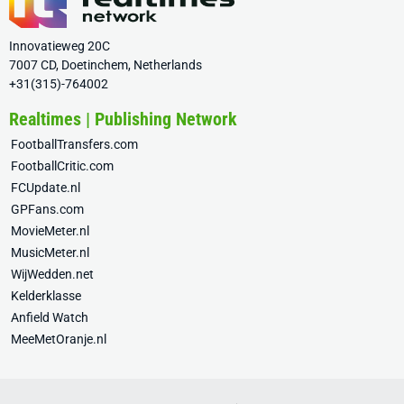
Innovatieweg 20C
7007 CD, Doetinchem, Netherlands
+31(315)-764002
Realtimes | Publishing Network
FootballTransfers.com
FootballCritic.com
FCUpdate.nl
GPFans.com
MovieMeter.nl
MusicMeter.nl
WijWedden.net
Kelderklasse
Anfield Watch
MeeMetOranje.nl