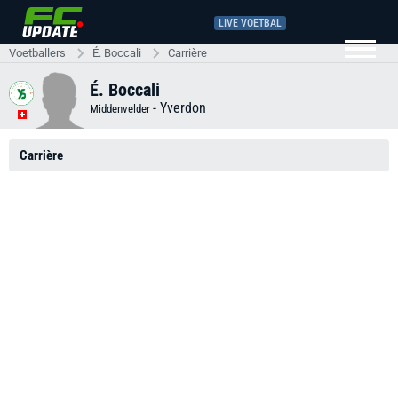
LIVE VOETBAL
Voetballers
É. Boccali
Carrière
É. Boccali
-
Yverdon
Middenvelder
Carrière