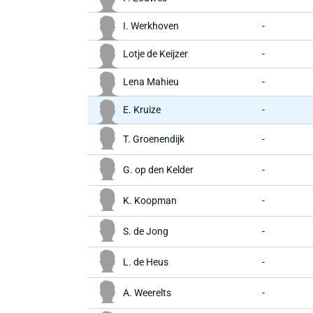
I. Werkhoven
-
Lotje de Keijzer
-
Lena Mahieu
-
E. Kruize
-
T. Groenendijk
-
G. op den Kelder
-
K. Koopman
-
S. de Jong
-
L. de Heus
-
A. Weerelts
-