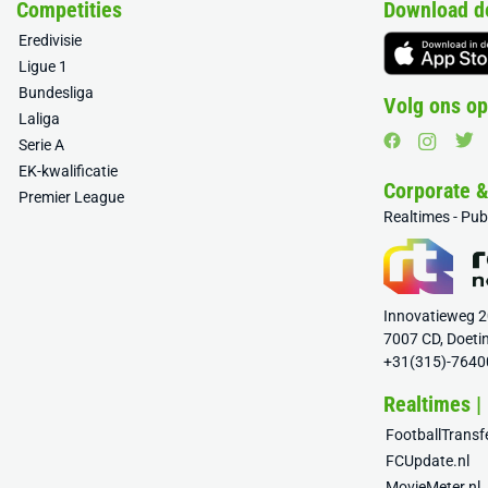
Competities
Download d
Eredivisie
Ligue 1
Bundesliga
Volg ons op
Laliga
Serie A
EK-kwalificatie
Corporate 
Premier League
Realtimes - Pu
Innovatieweg 
7007 CD, Doeti
+31(315)-7640
Realtimes |
FootballTrans
FCUpdate.nl
MovieMeter.nl