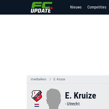
Nieuws
Competities
Voetballers
E. Kruize
E. Kruize
-
Utrecht