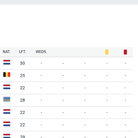
NAT.
LFT.
WEDS.
30
-
-
-
-
-
25
-
-
-
-
-
22
-
-
-
-
-
28
-
-
-
-
-
22
-
-
-
-
-
22
-
-
-
-
-
29
-
-
-
-
-