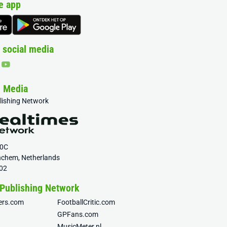
e app
 social media
& Media
blishing Network
20C
nchem, Netherlands
02
 Publishing Network
fers.com
FootballCritic.com
GPFans.com
MusicMeter.nl