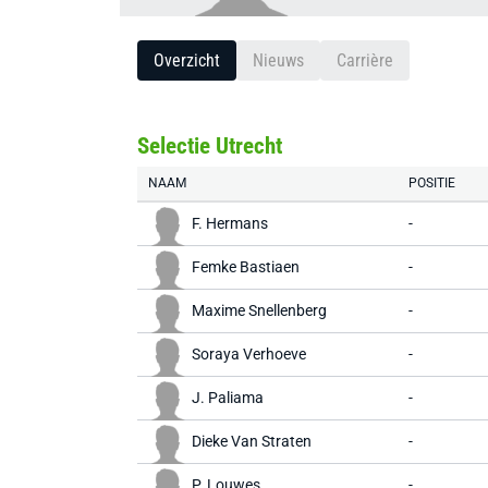
Overzicht
Nieuws
Carrière
Selectie Utrecht
NAAM
POSITIE
F. Hermans
-
Femke Bastiaen
-
Maxime Snellenberg
-
Soraya Verhoeve
-
J. Paliama
-
Dieke Van Straten
-
P. Louwes
-