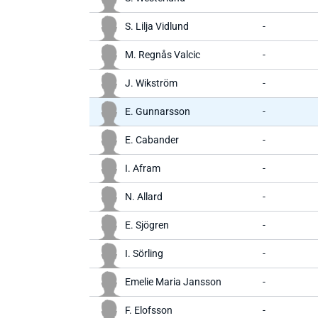
S. Lilja Vidlund
-
M. Regnås Valcic
-
J. Wikström
-
E. Gunnarsson
-
E. Cabander
-
I. Afram
-
N. Allard
-
E. Sjögren
-
I. Sörling
-
Emelie Maria Jansson
-
F. Elofsson
-