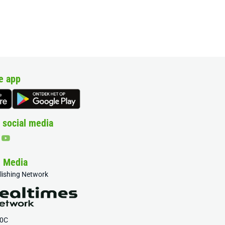
e app
 social media
& Media
blishing Network
20C