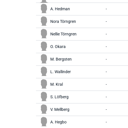
A. Hedman
-
Nora Törngren
-
Nellie Törngren
-
O. Okara
-
M. Bergsten
-
L. Wallinder
-
M. Kral
-
S. Löfberg
-
V. Mellberg
-
A. Hegbo
-