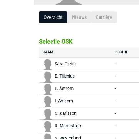
Overzicht
Nieuws
Carrière
Selectie OSK
NAAM
POSITIE
Sara Ojebo
-
E. Tillenius
-
E. Åström
-
I. Ahlbom
-
C. Karlsson
-
R. Mannström
-
S. Westerlund
-