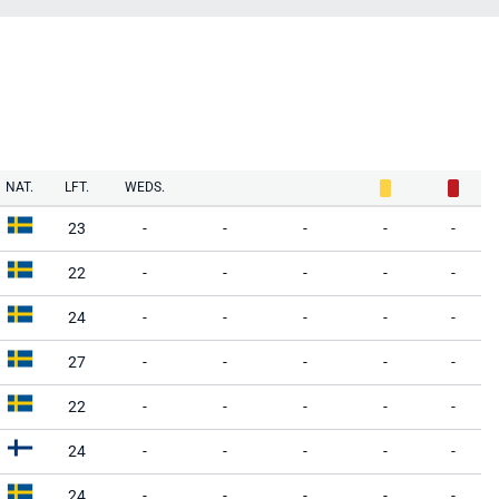
NAT.
LFT.
WEDS.
23
-
-
-
-
-
22
-
-
-
-
-
24
-
-
-
-
-
27
-
-
-
-
-
22
-
-
-
-
-
24
-
-
-
-
-
24
-
-
-
-
-