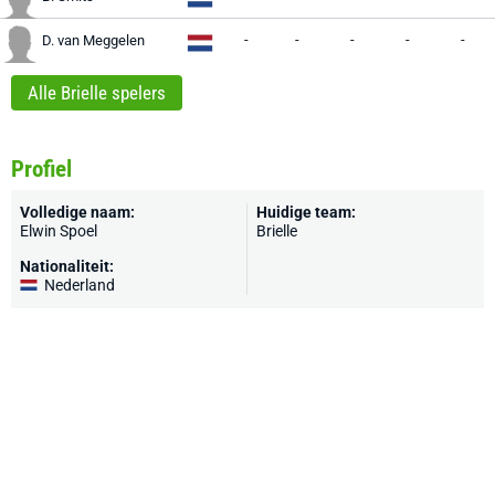
-
-
-
-
-
D. van Meggelen
Alle Brielle spelers
Profiel
Volledige naam:
Huidige team:
Elwin Spoel
Brielle
Nationaliteit:
Nederland