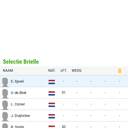
Selectie Brielle
NAAM
NAT.
LFT.
WEDS.
-
-
-
-
-
E. Spoel
31
-
-
-
-
V. de Blok
-
-
-
-
-
L. Corver
-
-
-
-
-
J. Duijnstee
32
-
-
-
-
B. Smits