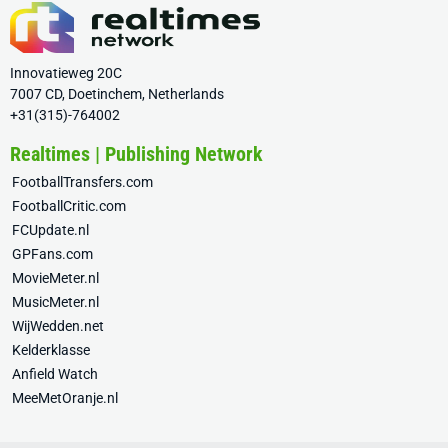
Innovatieweg 20C
7007 CD, Doetinchem, Netherlands
+31(315)-764002
Realtimes | Publishing Network
FootballTransfers.com
FootballCritic.com
FCUpdate.nl
GPFans.com
MovieMeter.nl
MusicMeter.nl
WijWedden.net
Kelderklasse
Anfield Watch
MeeMetOranje.nl