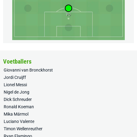
VC
Voetballers
Giovanni van Bronckhorst
Jordi Cruijff
Lionel Messi
Nigel de Jong
Dick Schreuder
Ronald Koeman
Mika Mármol
Luciano Valente
Timon Wellenreuther
Ryan Flamingo