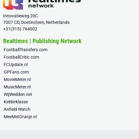
Innovatieweg 20C
7007 CD, Doetinchem, Netherlands
+31(315)-764002
Realtimes | Publishing Network
FootballTransfers.com
FootballCritic.com
FCUpdate.nl
GPFans.com
MovieMeter.nl
MusicMeter.nl
WijWedden.net
Kelderklasse
Anfield Watch
MeeMetOranje.nl