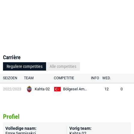
Carrière
Reguliere competities
Alle competities
SEIZOEN
TEAM
COMPETITIE
INFO
WED.
2022/2023
Kahta 02
Bölgesel Amatör Lig
12
0
Profiel
Volledige naam:
Vorig team:
Emre Sermi̇sakçi̇
Kahta 02