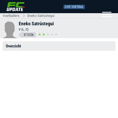
LIVE VOETBAL
Voetballers
Eneko Satrústegui
Eneko Satrústegui
V (L, C)
€132k
Overzicht