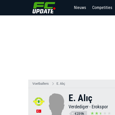
Nieuws
Competities
Voetballers
E. Alıç
E. Alıç
Verdediger
-
Erokspor
€239k