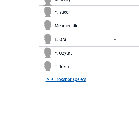
Y. Yücer
-
Mehmet Idin
-
E. Oral
-
Y. Özyurt
-
T. Teki̇n
-
Alle Erokspor spelers