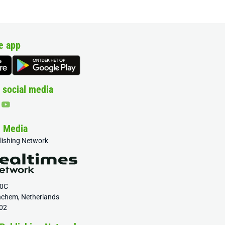
e app
 social media
& Media
blishing Network
20C
nchem, Netherlands
02