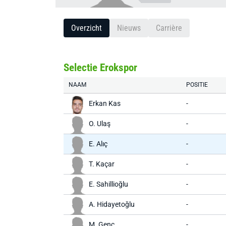
Overzicht
Nieuws
Carrière
Selectie Erokspor
NAAM
POSITIE
Erkan Kas
-
O. Ulaş
-
E. Alıç
-
T. Kaçar
-
E. Sahillioğlu
-
A. Hidayetoğlu
-
M. Genç
-