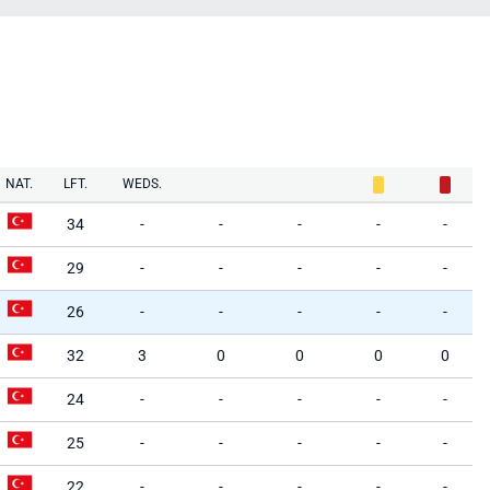
NAT.
LFT.
WEDS.
34
-
-
-
-
-
29
-
-
-
-
-
26
-
-
-
-
-
32
3
0
0
0
0
24
-
-
-
-
-
25
-
-
-
-
-
22
-
-
-
-
-