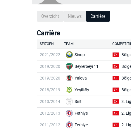
Overzicht
Nieuws
Carrière
Carrière
SEIZOEN
TEAM
COMPETITI
2021/2022
Sinop
Bölge
2019/2020
Beylerbeyi 11
Bölge
2019/2020
Yalova
Bölge
2018/2019
Yeşilköy
Bölge
2013/2014
Siirt
3. Li
2012/2013
Fethiye
2. Li
2011/2012
Fethiye
2. Li