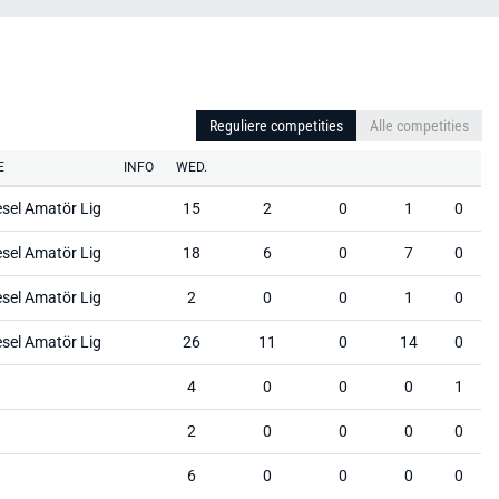
Reguliere competities
Alle competities
E
INFO
WED.
sel Amatör Lig
15
2
0
1
0
sel Amatör Lig
18
6
0
7
0
sel Amatör Lig
2
0
0
1
0
sel Amatör Lig
26
11
0
14
0
g
4
0
0
0
1
g
2
0
0
0
0
g
6
0
0
0
0