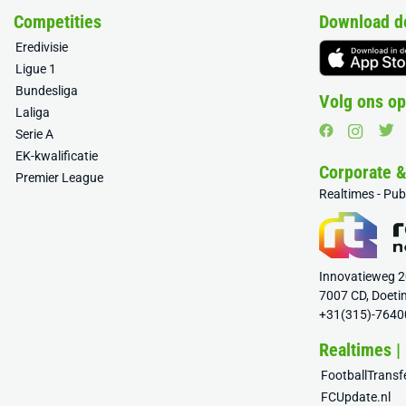
Competities
Download d
Eredivisie
Ligue 1
Bundesliga
Volg ons op
Laliga
Serie A
EK-kwalificatie
Corporate 
Premier League
Realtimes - Pu
Innovatieweg 
7007 CD, Doeti
+31(315)-7640
Realtimes |
FootballTrans
FCUpdate.nl