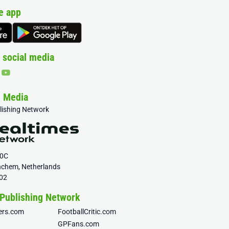
e app
 social media
& Media
blishing Network
20C
nchem, Netherlands
02
 Publishing Network
fers.com
FootballCritic.com
GPFans.com