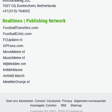
Innovatieweg 20C
7007 CD, Doetinchem, Netherlands
+31(315)-764002
Realtimes | Publishing Network
FootballTransfers.com
FootballCritic.com
FCUpdate.nl
GPFans.com
MovieMeter.nl
MusicMeter.nl
WijWedden.net
Kelderklasse
Anfield Watch
MeeMetOranje.nl
Over ons
Adverteren
Contact
Vacatures
Privacy
Algemene voorwaarden
Huisregels
Colofon
RSS
Sitemap
Copyright (©) 2005 - 2026
FCUpdate.nl