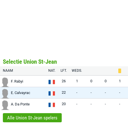
Selectie Union St-Jean
NAAM
NAT.
LFT.
WEDS.
26
1
0
0
1
F. Rabyi
22
-
-
-
-
E. Calvayrac
20
-
-
-
-
A. Da Ponte
Alle Union St-Jean spelers