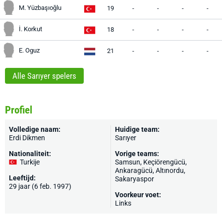
M. Yüzbaşıoğlu
19
-
-
-
-
İ. Korkut
18
-
-
-
-
E. Oguz
21
-
-
-
-
Alle Sarıyer spelers
Profiel
Volledige naam:
Huidige team:
Erdi Dikmen
Sarıyer
Nationaliteit:
Vorige teams:
Turkije
Samsun
, Keçiörengücü,
Ankaragücü
, Altınordu,
Leeftijd:
Sakaryaspor
29 jaar (6 feb. 1997)
Voorkeur voet:
Links