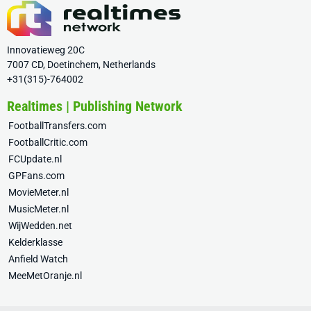
Innovatieweg 20C
7007 CD, Doetinchem, Netherlands
+31(315)-764002
Realtimes | Publishing Network
FootballTransfers.com
FootballCritic.com
FCUpdate.nl
GPFans.com
MovieMeter.nl
MusicMeter.nl
WijWedden.net
Kelderklasse
Anfield Watch
MeeMetOranje.nl