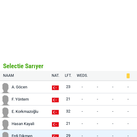
Selectie Sarıyer
NAAM
NAT.
LFT.
WEDS.
23
-
-
-
-
A. Göcen
21
-
-
-
-
F. Yöntem
32
-
-
-
-
E. Korkmazoğlu
21
-
-
-
-
Hasan Kayali
29
-
-
-
-
Erdi Dikmen