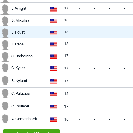
17
-
-
-
-
L. Wright
18
-
-
-
-
B. Mikuliza
18
-
-
-
-
E. Foust
18
-
-
-
-
J. Pena
17
-
-
-
-
S. Barberena
C. Kyser
17
-
-
-
-
B. Nylund
17
-
-
-
-
C. Palacios
18
-
-
-
-
C. Lysinger
17
-
-
-
-
A. Gemeinhardt
16
-
-
-
-