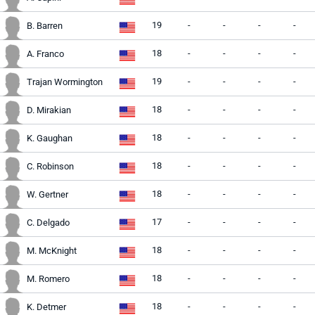
19
-
-
-
-
B. Barren
18
-
-
-
-
A. Franco
19
-
-
-
-
Trajan Wormington
18
-
-
-
-
D. Mirakian
18
-
-
-
-
K. Gaughan
18
-
-
-
-
C. Robinson
18
-
-
-
-
W. Gertner
17
-
-
-
-
C. Delgado
18
-
-
-
-
M. McKnight
18
-
-
-
-
M. Romero
18
-
-
-
-
K. Detmer