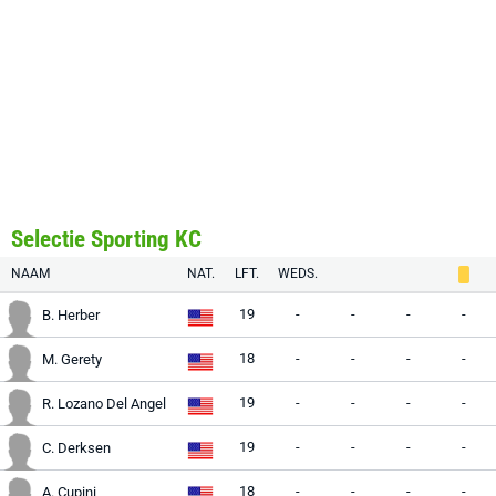
Selectie Sporting KC
NAAM
NAT.
LFT.
WEDS.
19
-
-
-
-
B. Herber
18
-
-
-
-
M. Gerety
19
-
-
-
-
R. Lozano Del Angel
19
-
-
-
-
C. Derksen
18
-
-
-
-
A. Cupini