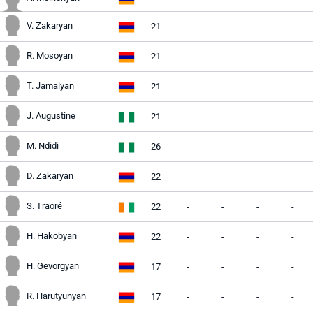
V. Zakaryan
21
-
-
-
-
R. Mosoyan
21
-
-
-
-
T. Jamalyan
21
-
-
-
-
J. Augustine
21
-
-
-
-
M. Ndidi
26
-
-
-
-
D. Zakaryan
22
-
-
-
-
S. Traoré
22
-
-
-
-
H. Hakobyan
22
-
-
-
-
H. Gevorgyan
17
-
-
-
-
R. Harutyunyan
17
-
-
-
-