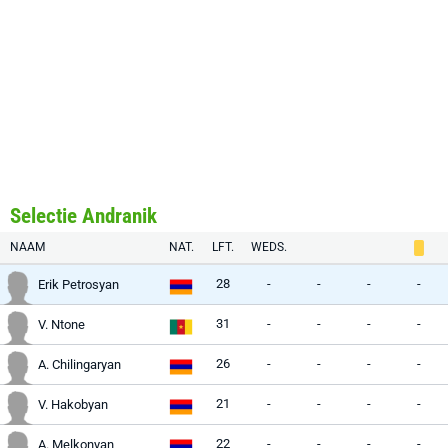
Selectie Andranik
NAAM
NAT.
LFT.
WEDS.
28
-
-
-
-
Erik Petrosyan
31
-
-
-
-
V. Ntone
26
-
-
-
-
A. Chilingaryan
21
-
-
-
-
V. Hakobyan
22
-
-
-
-
A. Melkonyan