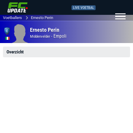
LIVE VOETBAL
Voetballers
Ernesto Perin
Ernesto Perin
-
Empoli
Middenvelder
Overzicht