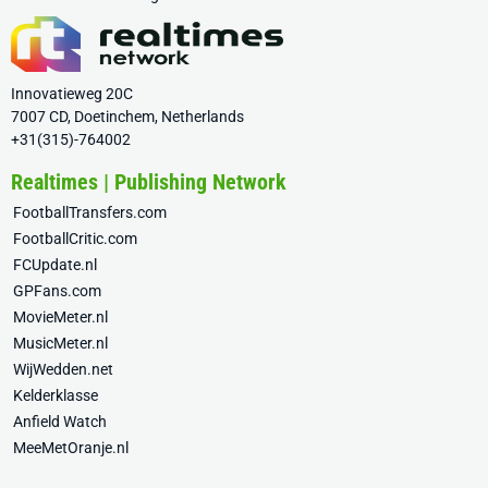
Innovatieweg 20C
7007 CD, Doetinchem, Netherlands
+31(315)-764002
Realtimes | Publishing Network
FootballTransfers.com
FootballCritic.com
FCUpdate.nl
GPFans.com
MovieMeter.nl
MusicMeter.nl
WijWedden.net
Kelderklasse
Anfield Watch
MeeMetOranje.nl