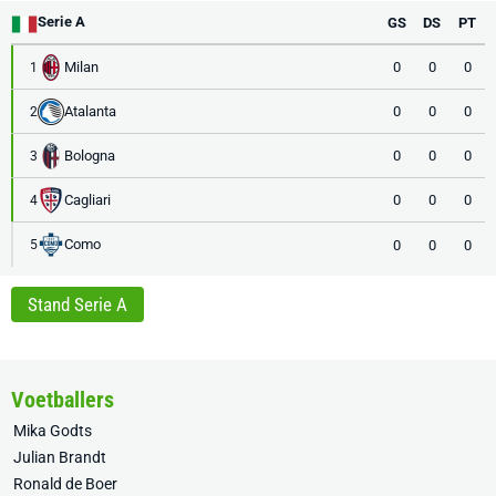
Serie A
GS
DS
PT
Milan
0
0
0
1
Atalanta
0
0
0
2
Bologna
0
0
0
3
Cagliari
0
0
0
4
Como
0
0
0
5
Stand Serie A
Voetballers
Mika Godts
Julian Brandt
Ronald de Boer