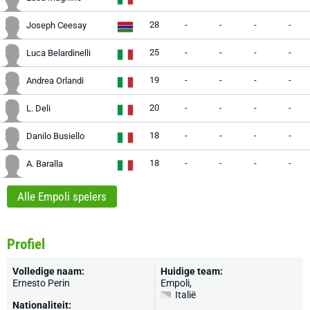
28
-
-
-
-
Joseph Ceesay
25
-
-
-
-
Luca Belardinelli
19
-
-
-
-
Andrea Orlandi
20
-
-
-
-
L. Deli
18
-
-
-
-
Danilo Busiello
18
-
-
-
-
A. Baralla
Alle Empoli spelers
Profiel
Volledige naam:
Huidige team:
Ernesto Perin
Empoli
,
Italië
Nationaliteit: