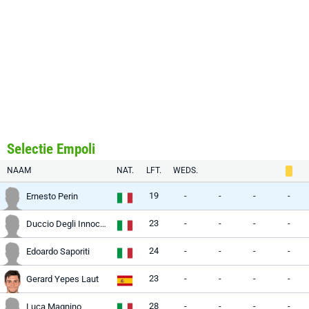
Selectie Empoli
NAAM
NAT.
LFT.
WEDS.
19
-
-
-
-
Ernesto Perin
23
-
-
-
-
Duccio Degli Innocenti
24
-
-
-
-
Edoardo Saporiti
23
-
-
-
-
Gerard Yepes Laut
28
-
-
-
-
Luca Magnino