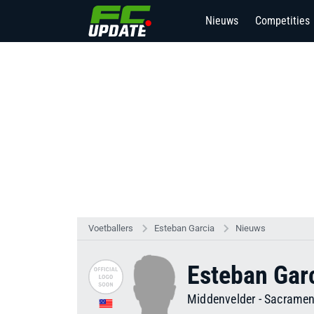
Nieuws
Competities
2
Voetballers
Esteban Garcia
Nieuws
Esteban Gar
Middenvelder
-
Sacramen