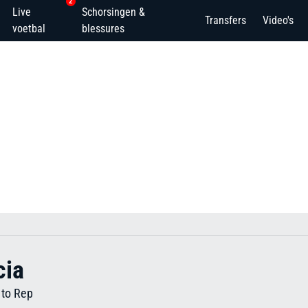
2
Live
Schorsingen &
Transfers
Video's
voetbal
blessures
cia
to Rep