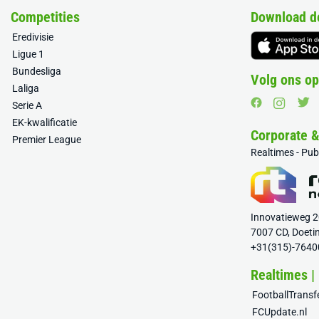
Competities
Download d
Eredivisie
Ligue 1
Bundesliga
Volg ons op
Laliga
Serie A
EK-kwalificatie
Corporate 
Premier League
Realtimes - Pu
Innovatieweg 
7007 CD, Doeti
+31(315)-7640
Realtimes |
FootballTrans
FCUpdate.nl