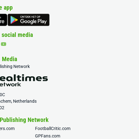
e app
 social media
& Media
blishing Network
20C
nchem, Netherlands
02
 Publishing Network
fers.com
FootballCritic.com
GPFans.com