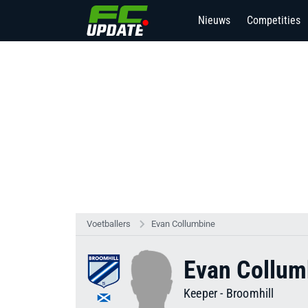
Nieuws
Competities
Voetballers
Evan Collumbine
Evan Collum
Keeper
-
Broomhill