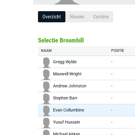
Overzicht
Nieuws
Carrière
Selectie Broomhill
NAAM
POSITIE
Gregg Wylde
-
Maxwell Wright
-
Andrew Johnston
-
Stephen Barr
-
Evan Collumbine
-
Yusuf Hussain
-
Michael Aitken
-