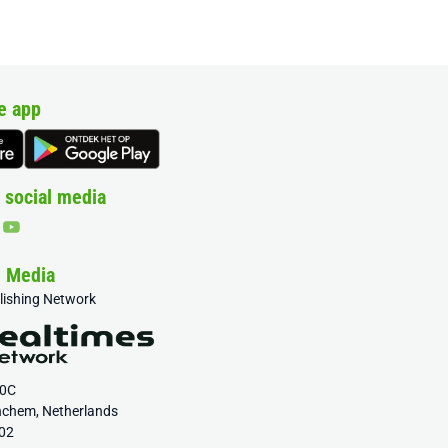
e app
 social media
& Media
blishing Network
20C
nchem, Netherlands
02