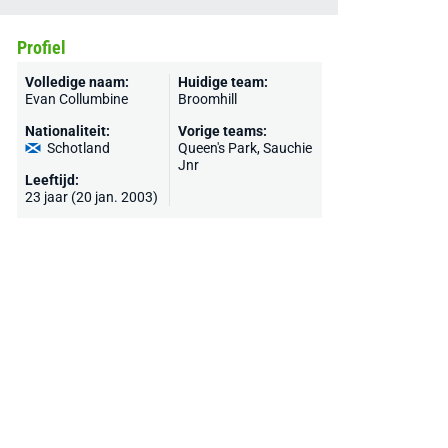
Profiel
Volledige naam:
Huidige team:
Evan Collumbine
Broomhill
Nationaliteit:
Vorige teams:
Schotland
Queen's Park
, Sauchie
Jnr
Leeftijd:
23 jaar (20 jan. 2003)