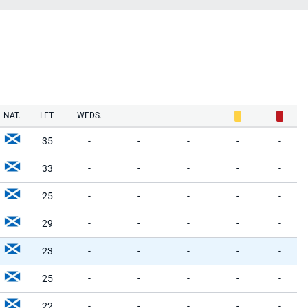
NAT.
LFT.
WEDS.
35
-
-
-
-
-
33
-
-
-
-
-
25
-
-
-
-
-
29
-
-
-
-
-
23
-
-
-
-
-
25
-
-
-
-
-
22
-
-
-
-
-